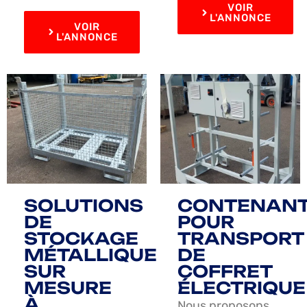
VOIR
L'ANNONCE
VOIR
L'ANNONCE
SOLUTIONS
CONTENAN
DE
POUR
STOCKAGE
TRANSPORT
MÉTALLIQUE
DE
SUR
COFFRET
MESURE
ÉLECTRIQUE
À
Nous proposons