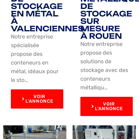
STOCKAGE
DE
EN MÉTAL
STOCKAGE
À
SUR
VALENCIENNES
MESURE
À ROUEN
Notre entreprise
Notre entreprise
spécialisée
propose des
propose des
solutions de
conteneurs en
stockage avec des
métal, idéaux pour
conteneurs
le sto…
métalliqu…
VOIR
L'ANNONCE
VOIR
L'ANNONCE