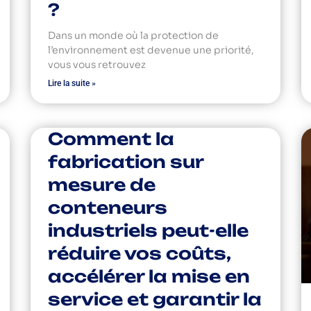
?
Dans un monde où la protection de
l’environnement est devenue une priorité,
vous vous retrouvez
Lire la suite »
Comment la
fabrication sur
mesure de
conteneurs
industriels peut-elle
réduire vos coûts,
accélérer la mise en
service et garantir la