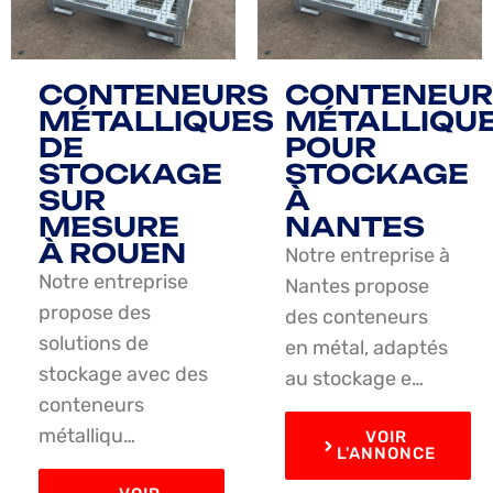
CONTENEURS
CONTENEUR
MÉTALLIQUES
MÉTALLIQU
DE
POUR
STOCKAGE
STOCKAGE
SUR
À
MESURE
NANTES
À ROUEN
Notre entreprise à
Notre entreprise
Nantes propose
propose des
des conteneurs
solutions de
en métal, adaptés
stockage avec des
au stockage e…
conteneurs
métalliqu…
VOIR
L'ANNONCE