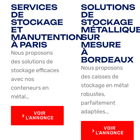
SERVICES
SOLUTIONS
DE
DE
STOCKAGE
STOCKAGE
ET
MÉTALLIQU
MANUTENTION
SUR
À PARIS
MESURE
À
Nous proposons
BORDEAUX
des solutions de
Nous proposons
stockage efficaces
des caisses de
avec nos
stockage en métal
conteneurs en
robustes,
métal…
parfaitement
adaptées…
VOIR
L'ANNONCE
VOIR
L'ANNONCE