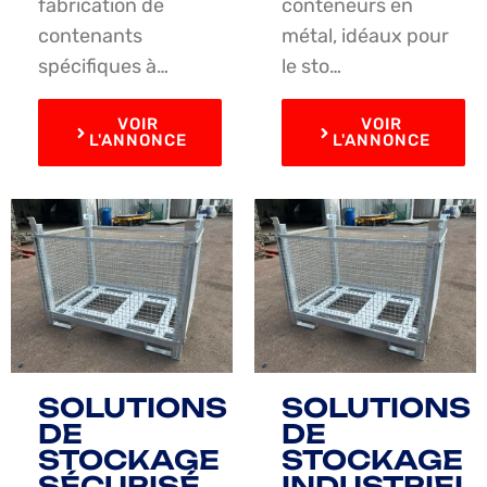
fabrication de
conteneurs en
contenants
métal, idéaux pour
spécifiques à…
le sto…
VOIR
VOIR
L'ANNONCE
L'ANNONCE
SOLUTIONS
SOLUTIONS
DE
DE
STOCKAGE
STOCKAGE
SÉCURISÉ
INDUSTRIEL