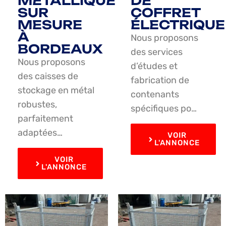
MÉTALLIQUE
DE
SUR
COFFRET
MESURE
ÉLECTRIQUE
À
Nous proposons
BORDEAUX
des services
Nous proposons
d’études et
des caisses de
fabrication de
stockage en métal
contenants
robustes,
spécifiques po…
parfaitement
adaptées…
VOIR
L'ANNONCE
VOIR
L'ANNONCE