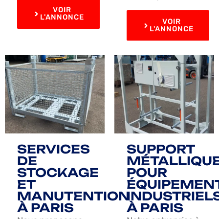
VOIR
L'ANNONCE
VOIR
L'ANNONCE
SERVICES
SUPPORT
DE
MÉTALLIQU
STOCKAGE
POUR
ET
ÉQUIPEMEN
MANUTENTION
INDUSTRIEL
À PARIS
À PARIS