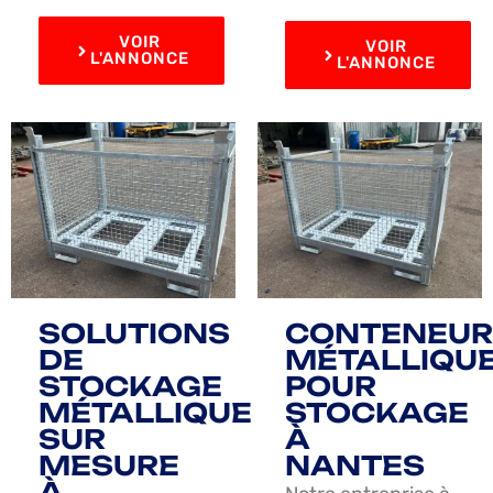
VOIR
VOIR
L'ANNONCE
L'ANNONCE
SOLUTIONS
CONTENEUR
DE
MÉTALLIQU
STOCKAGE
POUR
MÉTALLIQUE
STOCKAGE
SUR
À
MESURE
NANTES
À