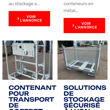
au stockage e…
conteneurs en
métal…
VOIR
L'ANNONCE
VOIR
L'ANNONCE
CONTENANT
SOLUTIONS
POUR
DE
TRANSPORT
STOCKAGE
DE
SÉCURISÉ