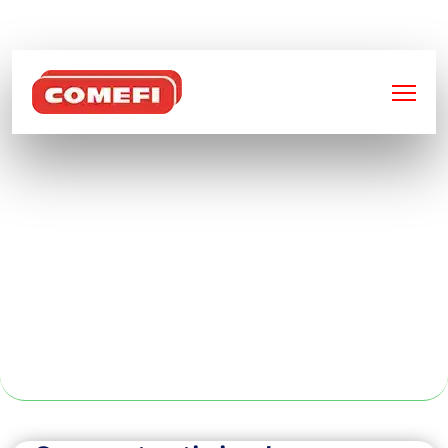
BIENVENUE SUR
COMEFI
FABRICATION SUR
MESURE DE
CONTENEURS
INDUSTRIELS À
RENNES