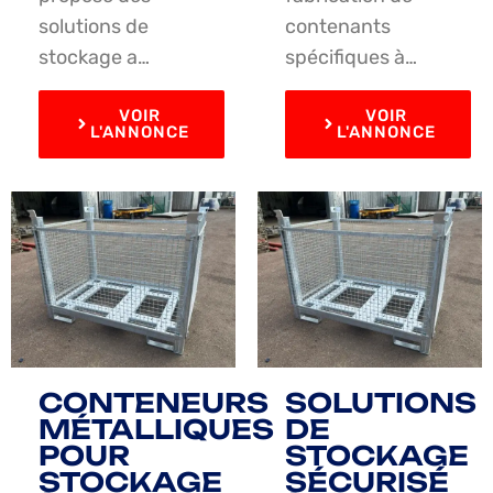
solutions de
contenants
stockage a…
spécifiques à…
VOIR
VOIR
L'ANNONCE
L'ANNONCE
CONTENEURS
SOLUTIONS
MÉTALLIQUES
DE
POUR
STOCKAGE
STOCKAGE
SÉCURISÉ