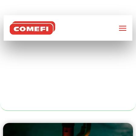
BIENVENUE SUR
COMEFI
CAISSES
GRILLAGÉES
REPLIABLES À
ROUEN