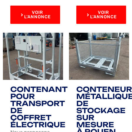
VOIR
VOIR
L'ANNONCE
L'ANNONCE
CONTENANT
CONTENEUR
POUR
MÉTALLIQU
TRANSPORT
DE
DE
STOCKAGE
COFFRET
SUR
ÉLECTRIQUE
MESURE
À ROUEN