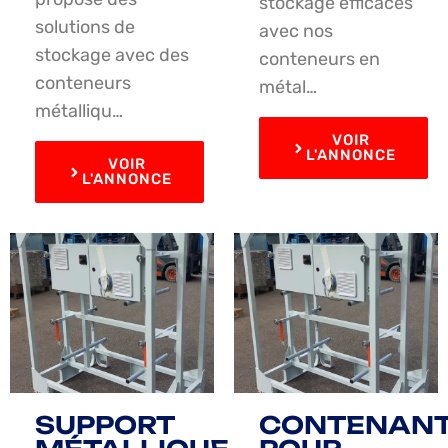
stockage efficaces
solutions de
avec nos
stockage avec des
conteneurs en
conteneurs
métal…
métalliqu…
VOIR
L'ANNONCE
VOIR
L'ANNONCE
SUPPORT
CONTENAN