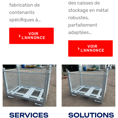
des caisses de
fabrication de
stockage en métal
contenants
robustes,
spécifiques à…
parfaitement
adaptées…
VOIR
L'ANNONCE
VOIR
L'ANNONCE
SERVICES
SOLUTIONS