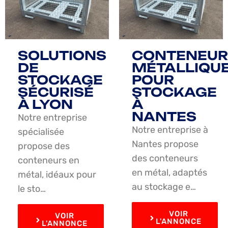
SOLUTIONS
CONTENEUR
DE
MÉTALLIQU
STOCKAGE
POUR
SÉCURISÉ
STOCKAGE
À LYON
À
NANTES
Notre entreprise
Notre entreprise à
spécialisée
Nantes propose
propose des
des conteneurs
conteneurs en
en métal, adaptés
métal, idéaux pour
au stockage e…
le sto…
VOIR
VOIR
L'ANNONCE
L'ANNONCE