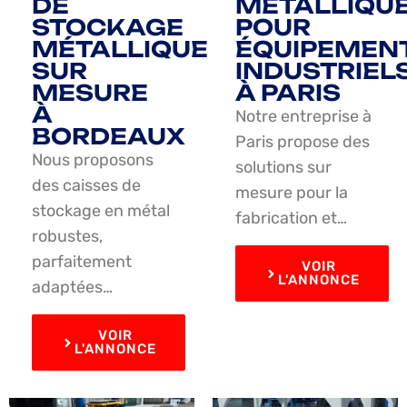
DE
MÉTALLIQU
STOCKAGE
POUR
MÉTALLIQUE
ÉQUIPEMEN
SUR
INDUSTRIEL
MESURE
À PARIS
À
Notre entreprise à
BORDEAUX
Paris propose des
Nous proposons
solutions sur
des caisses de
mesure pour la
stockage en métal
fabrication et…
robustes,
parfaitement
VOIR
L'ANNONCE
adaptées…
VOIR
L'ANNONCE