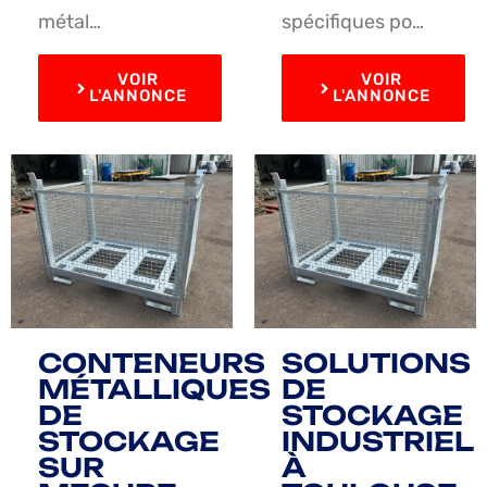
métal…
spécifiques po…
VOIR
VOIR
L'ANNONCE
L'ANNONCE
CONTENEURS
SOLUTIONS
MÉTALLIQUES
DE
DE
STOCKAGE
STOCKAGE
INDUSTRIEL
SUR
À