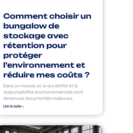
Comment choisir un
bungalow de
stockage avec
rétention pour
protéger
l’environnement et
réduire mes coûts ?
Dans un monde où la durabilité et la
responsabilité environnementale sont
devenues des priorités majeures,
Lire la suite »