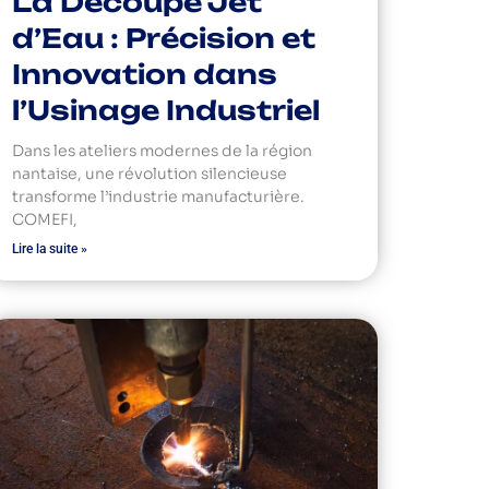
La Découpe Jet
d’Eau : Précision et
Innovation dans
l’Usinage Industriel
Dans les ateliers modernes de la région
nantaise, une révolution silencieuse
transforme l’industrie manufacturière.
COMEFI,
Lire la suite »