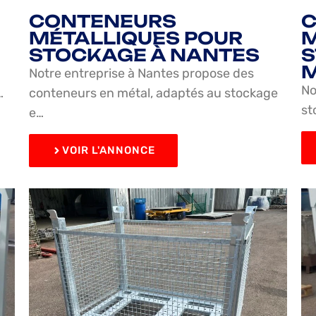
CONTENEURS
MÉTALLIQUES POUR
M
STOCKAGE À NANTES
S
M
Notre entreprise à Nantes propose des
No
…
conteneurs en métal, adaptés au stockage
st
e…
VOIR L'ANNONCE