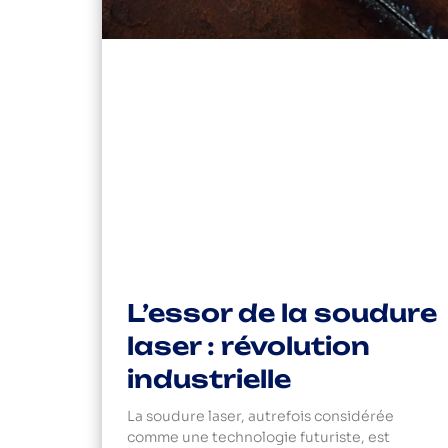
L’essor de la soudure
laser : révolution
industrielle
La soudure laser, autrefois considérée
comme une technologie futuriste, est