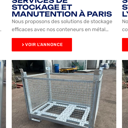
SERVICES DE
S
STOCKAGE ET
S
MANUTENTION À PARIS
L
Nous proposons des solutions de stockage
No
…
efficaces avec nos conteneurs en métal…
co
VOIR L'ANNONCE