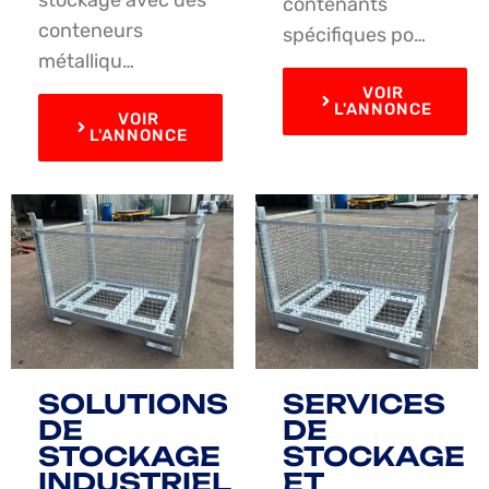
contenants
conteneurs
spécifiques po…
métalliqu…
VOIR
L'ANNONCE
VOIR
L'ANNONCE
SOLUTIONS
SERVICES
DE
DE
STOCKAGE
STOCKAGE
INDUSTRIEL
ET