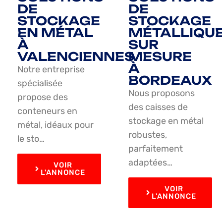
DE
DE
STOCKAGE
STOCKAGE
EN MÉTAL
MÉTALLIQU
À
SUR
VALENCIENNES
MESURE
À
Notre entreprise
BORDEAUX
spécialisée
Nous proposons
propose des
des caisses de
conteneurs en
stockage en métal
métal, idéaux pour
robustes,
le sto…
parfaitement
adaptées…
VOIR
L'ANNONCE
VOIR
L'ANNONCE