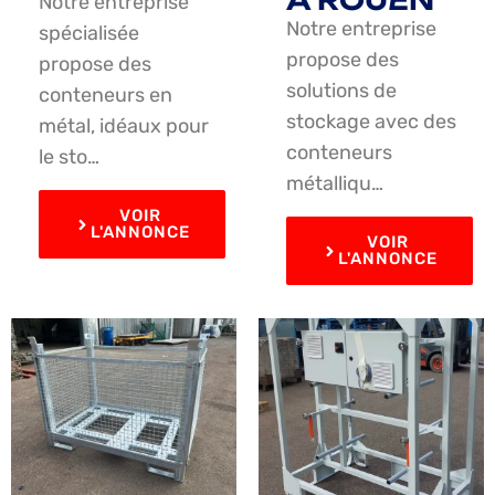
À ROUEN
Notre entreprise
Notre entreprise
spécialisée
propose des
propose des
solutions de
conteneurs en
stockage avec des
métal, idéaux pour
conteneurs
le sto…
métalliqu…
VOIR
L'ANNONCE
VOIR
L'ANNONCE