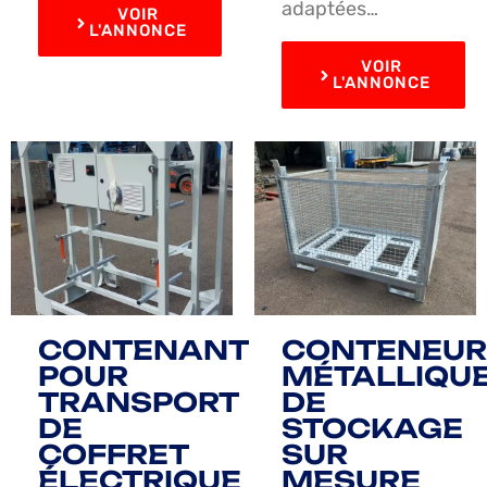
adaptées…
VOIR
L'ANNONCE
VOIR
L'ANNONCE
CONTENANT
CONTENEUR
POUR
MÉTALLIQU
TRANSPORT
DE
DE
STOCKAGE
COFFRET
SUR
ÉLECTRIQUE
MESURE