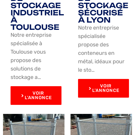
STOCKAGE
STOCKAGE
INDUSTRIEL
SÉCURISÉ
À
À LYON
TOULOUSE
Notre entreprise
Notre entreprise
spécialisée
spécialisée à
propose des
Toulouse vous
conteneurs en
propose des
métal, idéaux pour
solutions de
le sto…
stockage a…
VOIR
L'ANNONCE
VOIR
L'ANNONCE