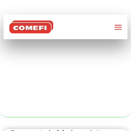
BIENVENUE SUR
COMEFI
SERVICES DE
SOUDEUR
MÉTALLIQUE À
CLERMONT-
FERRAND