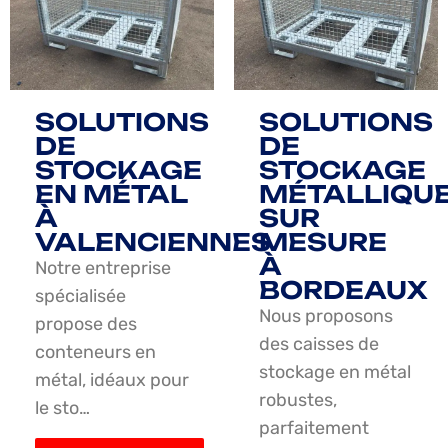
SOLUTIONS
SOLUTIONS
DE
DE
STOCKAGE
STOCKAGE
EN MÉTAL
MÉTALLIQU
À
SUR
VALENCIENNES
MESURE
À
Notre entreprise
BORDEAUX
spécialisée
Nous proposons
propose des
des caisses de
conteneurs en
stockage en métal
métal, idéaux pour
robustes,
le sto…
parfaitement