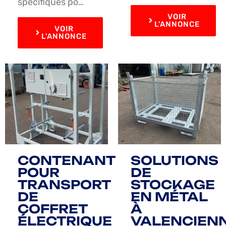
spécifiques po…
VOIR
L'ANNONCE
VOIR
L'ANNONCE
CONTENANT
SOLUTIONS
POUR
DE
TRANSPORT
STOCKAGE
DE
EN MÉTAL
COFFRET
À
ÉLECTRIQUE
VALENCIEN