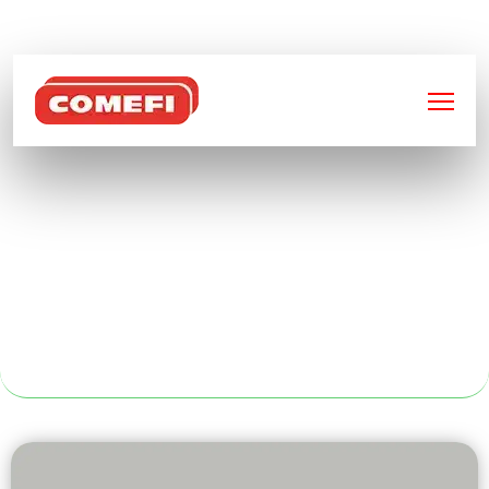
BIENVENUE SUR
COMEFI
BENNES
BASCULANTES
SÉCURISÉES AU
MANS