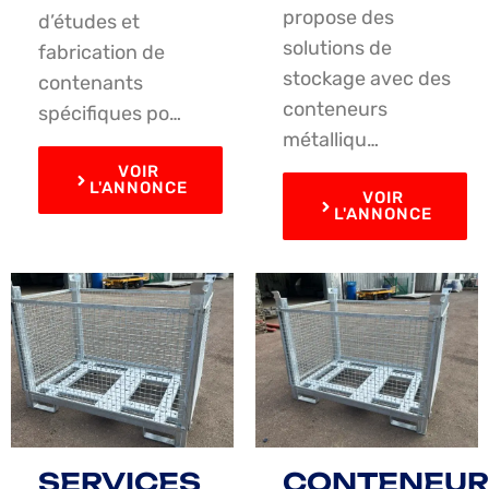
propose des
d’études et
solutions de
fabrication de
stockage avec des
contenants
conteneurs
spécifiques po…
métalliqu…
VOIR
L'ANNONCE
VOIR
L'ANNONCE
SERVICES
CONTENEUR