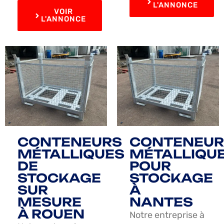
L'ANNONCE
VOIR
L'ANNONCE
CONTENEURS
CONTENEUR
MÉTALLIQUES
MÉTALLIQU
DE
POUR
STOCKAGE
STOCKAGE
SUR
À
MESURE
NANTES
À ROUEN
Notre entreprise à