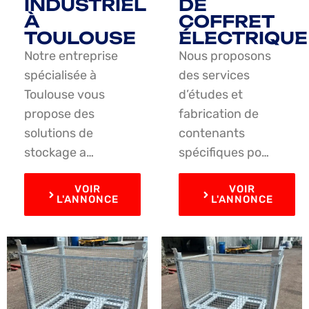
INDUSTRIEL
DE
À
COFFRET
TOULOUSE
ÉLECTRIQUE
Notre entreprise
Nous proposons
spécialisée à
des services
Toulouse vous
d’études et
propose des
fabrication de
solutions de
contenants
stockage a…
spécifiques po…
VOIR
VOIR
L'ANNONCE
L'ANNONCE