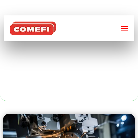
BIENVENUE SUR
COMEFI
BACS
MÉTALLIQUES À
LYON