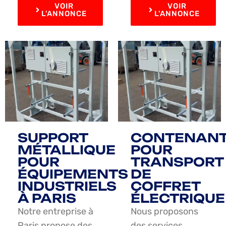
VOIR
VOIR
L'ANNONCE
L'ANNONCE
SUPPORT
CONTENAN
MÉTALLIQUE
POUR
POUR
TRANSPORT
ÉQUIPEMENTS
DE
INDUSTRIELS
COFFRET
À PARIS
ÉLECTRIQUE
Notre entreprise à
Nous proposons
Paris propose des
des services