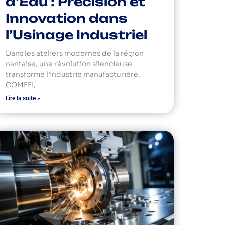
d’Eau : Précision et
Innovation dans
l’Usinage Industriel
Dans les ateliers modernes de la région
nantaise, une révolution silencieuse
transforme l’industrie manufacturière.
COMEFI,
Lire la suite »