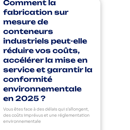
Comment la
fabrication sur
mesure de
conteneurs
industriels peut-elle
réduire vos coûts,
accélérer la mise en
service et garantir la
conformité
environnementale
en 2025 ?
Vous êtes face à des délais qui s’allongent,
des coûts imprévus et une réglementation
environnementale