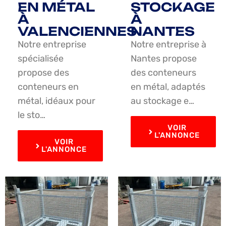
EN MÉTAL
STOCKAGE
À
À
VALENCIENNES
NANTES
Notre entreprise
Notre entreprise à
spécialisée
Nantes propose
propose des
des conteneurs
conteneurs en
en métal, adaptés
métal, idéaux pour
au stockage e…
le sto…
VOIR
L'ANNONCE
VOIR
L'ANNONCE