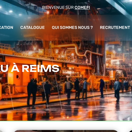
BIENVENUE SUR
COMEFI
CATION
CATALOGUE
QUI SOMMES NOUS ?
RECRUTEMENT
U À REIMS