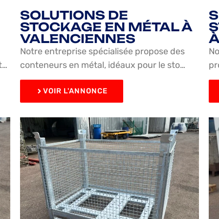
SOLUTIONS DE
S
STOCKAGE EN MÉTAL À
S
VALENCIENNES
À
Notre entreprise spécialisée propose des
No
t…
conteneurs en métal, idéaux pour le sto…
pr
VOIR L'ANNONCE