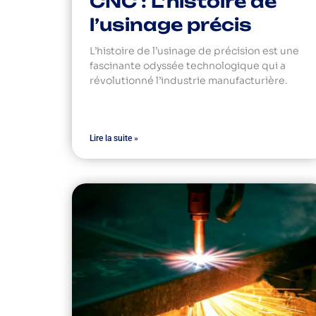
CNC : L’histoire de
l’usinage précis
L’histoire de l’usinage de précision est une
fascinante odyssée technologique qui a
révolutionné l’industrie manufacturière.
Lire la suite »