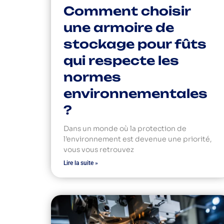
Comment choisir
une armoire de
stockage pour fûts
qui respecte les
normes
environnementales
?
Dans un monde où la protection de
l’environnement est devenue une priorité,
vous vous retrouvez
Lire la suite »