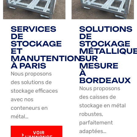
SERVICES
SOLUTIONS
DE
DE
STOCKAGE
STOCKAGE
ET
MÉTALLIQU
MANUTENTION
SUR
À PARIS
MESURE
À
Nous proposons
BORDEAUX
des solutions de
Nous proposons
stockage efficaces
des caisses de
avec nos
stockage en métal
conteneurs en
robustes,
métal…
parfaitement
adaptées…
VOIR