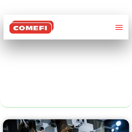
BIENVENUE SUR
COMEFI
FRAISEUSE À
COMMANDES
NUMÉRIQUES À
TOULOUSE