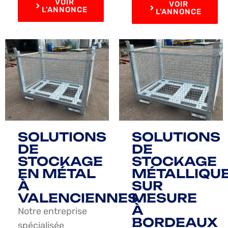
VOIR
VOIR
L'ANNONCE
L'ANNONCE
SOLUTIONS
SOLUTIONS
DE
DE
STOCKAGE
STOCKAGE
EN MÉTAL
MÉTALLIQU
À
SUR
VALENCIENNES
MESURE
À
Notre entreprise
BORDEAUX
spécialisée