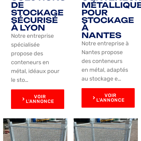
DE
MÉTALLIQU
STOCKAGE
POUR
SÉCURISÉ
STOCKAGE
À LYON
À
NANTES
Notre entreprise
Notre entreprise à
spécialisée
Nantes propose
propose des
des conteneurs
conteneurs en
en métal, adaptés
métal, idéaux pour
au stockage e…
le sto…
VOIR
VOIR
L'ANNONCE
L'ANNONCE