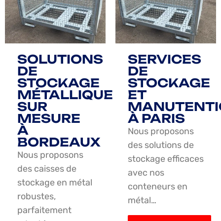
SOLUTIONS
SERVICES
DE
DE
STOCKAGE
STOCKAGE
MÉTALLIQUE
ET
SUR
MANUTENTI
MESURE
À PARIS
À
Nous proposons
BORDEAUX
des solutions de
Nous proposons
stockage efficaces
des caisses de
avec nos
stockage en métal
conteneurs en
robustes,
métal…
parfaitement