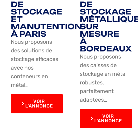
DE
DE
STOCKAGE
STOCKAGE
ET
MÉTALLIQU
MANUTENTION
SUR
À PARIS
MESURE
À
Nous proposons
BORDEAUX
des solutions de
Nous proposons
stockage efficaces
des caisses de
avec nos
stockage en métal
conteneurs en
robustes,
métal…
parfaitement
adaptées…
VOIR
L'ANNONCE
VOIR
L'ANNONCE