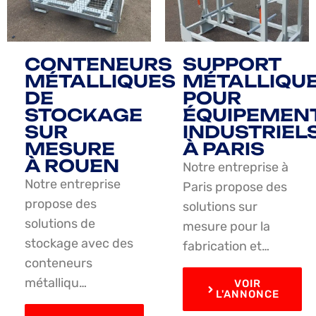
CONTENEURS
SUPPORT
MÉTALLIQUES
MÉTALLIQU
DE
POUR
STOCKAGE
ÉQUIPEMEN
SUR
INDUSTRIEL
MESURE
À PARIS
À ROUEN
Notre entreprise à
Notre entreprise
Paris propose des
propose des
solutions sur
solutions de
mesure pour la
stockage avec des
fabrication et…
conteneurs
métalliqu…
VOIR
L'ANNONCE