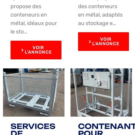
propose des
des conteneurs
conteneurs en
en métal, adaptés
métal, idéaux pour
au stockage e…
le sto…
VOIR
L'ANNONCE
VOIR
L'ANNONCE
SERVICES
CONTENAN
DE
POUR