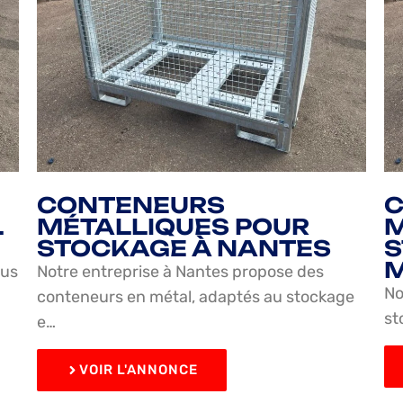
CONTENEURS
L
MÉTALLIQUES POUR
M
STOCKAGE À NANTES
S
M
ous
Notre entreprise à Nantes propose des
No
conteneurs en métal, adaptés au stockage
st
e…
VOIR L'ANNONCE