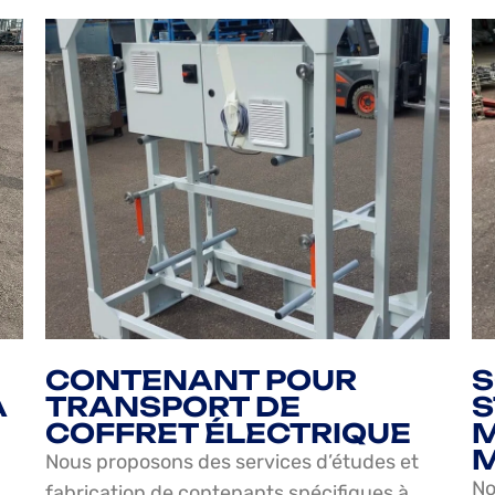
CONTENANT POUR
S
À
TRANSPORT DE
COFFRET ÉLECTRIQUE
M
M
Nous proposons des services d’études et
No
fabrication de contenants spécifiques à…