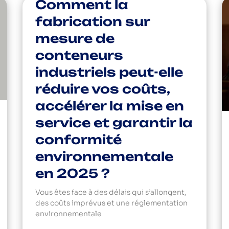
Comment la
fabrication sur
mesure de
conteneurs
industriels peut-elle
réduire vos coûts,
accélérer la mise en
service et garantir la
conformité
environnementale
en 2025 ?
Vous êtes face à des délais qui s’allongent,
des coûts imprévus et une réglementation
environnementale