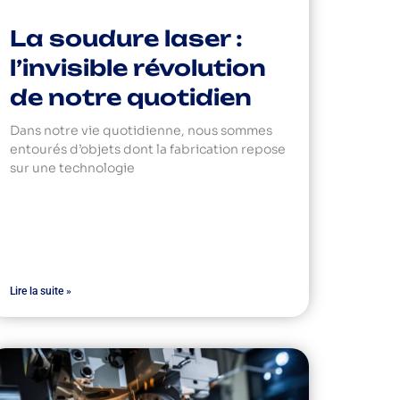
La soudure laser :
l’invisible révolution
de notre quotidien
Dans notre vie quotidienne, nous sommes
entourés d’objets dont la fabrication repose
sur une technologie
Lire la suite »