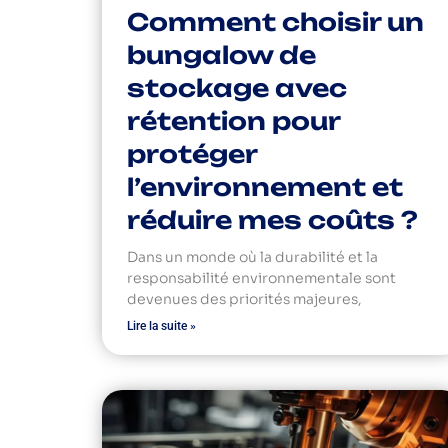
Comment choisir un
bungalow de
stockage avec
rétention pour
protéger
l’environnement et
réduire mes coûts ?
Dans un monde où la durabilité et la
responsabilité environnementale sont
devenues des priorités majeures,
Lire la suite »