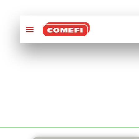
CONCEPTION ET FABRI
BENNES À FOND O