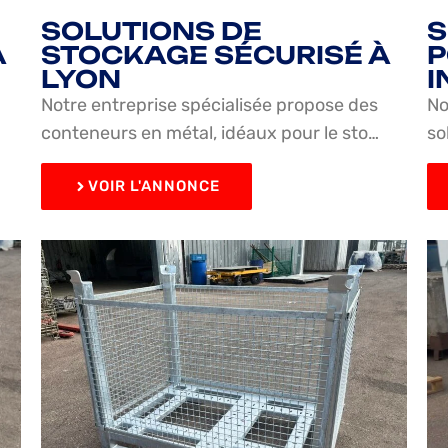
SOLUTIONS DE
S
À
STOCKAGE SÉCURISÉ À
P
LYON
I
Notre entreprise spécialisée propose des
No
conteneurs en métal, idéaux pour le sto…
so
VOIR L'ANNONCE