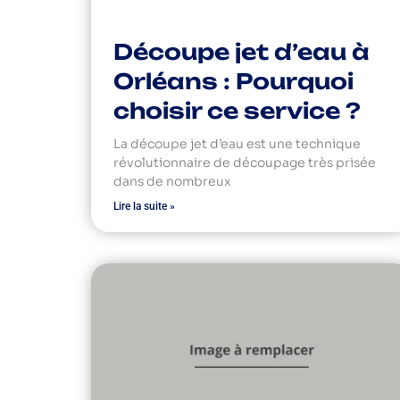
Découpe jet d’eau à
Orléans : Pourquoi
choisir ce service ?
La découpe jet d’eau est une technique
révolutionnaire de découpage très prisée
dans de nombreux
Lire la suite »