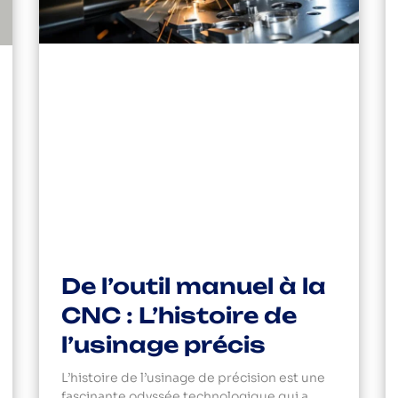
De l’outil manuel à la
CNC : L’histoire de
l’usinage précis
L’histoire de l’usinage de précision est une
fascinante odyssée technologique qui a